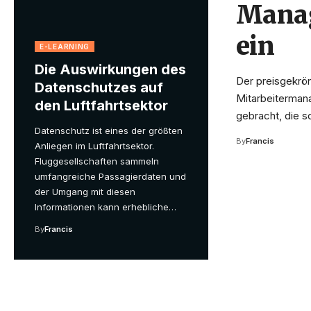
Manag
ein
E-LEARNING
Die Auswirkungen des
Der preisgekrö
Datenschutzes auf
Mitarbeiterman
den Luftfahrtsektor
gebracht, die s
Datenschutz ist eines der größten
By
Francis
Anliegen im Luftfahrtsektor.
Fluggesellschaften sammeln
umfangreiche Passagierdaten und
der Umgang mit diesen
Informationen kann erhebliche
…
By
Francis