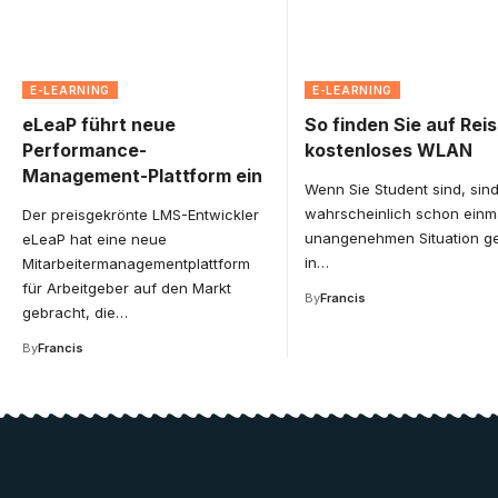
E-LEARNING
E-LEARNING
eLeaP führt neue
So finden Sie auf Rei
Performance-
kostenloses WLAN
Management-Plattform ein
Wenn Sie Student sind, sind
wahrscheinlich schon einma
Der preisgekrönte LMS-Entwickler
unangenehmen Situation g
eLeaP hat eine neue
in
…
Mitarbeitermanagementplattform
für Arbeitgeber auf den Markt
By
Francis
gebracht, die
…
By
Francis