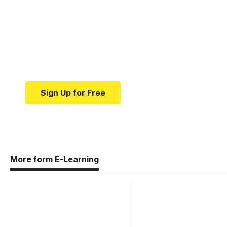
Your one-stop resource 
medical news and educa
Your one-stop resource for medical news and e
Sign Up for Free
More form E-Learning