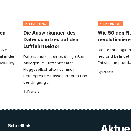
E-LEARNING
E-LEARNING
sen
Die Auswirkungen des
Wie 5G den Fl
Datenschutzes auf den
revolutioniere
Luftfahrtsektor
 Sie
Die Technologie r
l in der
neu und befindet 
Datenschutz ist eines der größten
ewesen,
Entwicklung, und
Anliegen im Luftfahrtsektor.
Fluggesellschaften sammeln
By
Francis
umfangreiche Passagierdaten und
der Umgang
…
By
Francis
Aktuel
Schnelllink