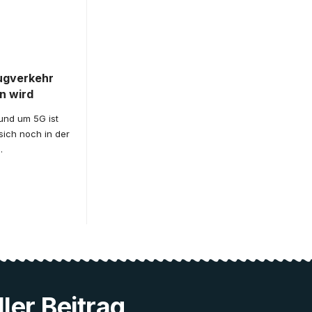
ugverkehr
n wird
und um 5G ist
sich noch in der
…
ler Beitrag