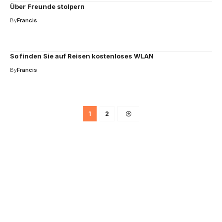
Über Freunde stolpern
By
Francis
So finden Sie auf Reisen kostenloses WLAN
By
Francis
1
2
Your one-stop resource for
medical news and
education.
Your one-stop resource for medical news and