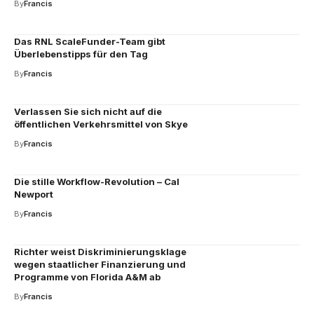
By
Francis
Das RNL ScaleFunder-Team gibt
Überlebenstipps für den Tag
By
Francis
Verlassen Sie sich nicht auf die
öffentlichen Verkehrsmittel von Skye
By
Francis
Die stille Workflow-Revolution – Cal
Newport
By
Francis
Richter weist Diskriminierungsklage
wegen staatlicher Finanzierung und
Programme von Florida A&M ab
By
Francis