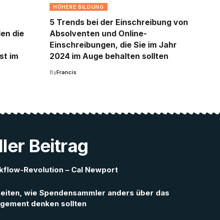
HÖHERE BILDUNG
5 Trends bei der Einschreibung von
en die
Absolventen und Online-
Einschreibungen, die Sie im Jahr
st im
2024 im Auge behalten sollten
By
Francis
ler Beitrag
rkflow-Revolution – Cal Newport
4
keiten, wie Spendensammler anders über das
gement denken sollten
4