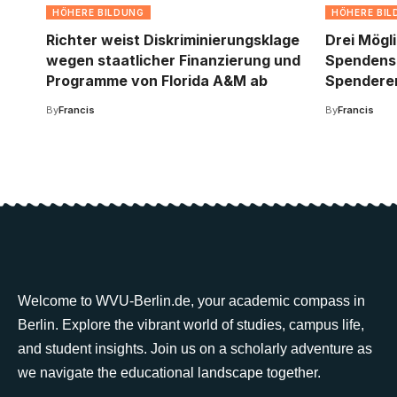
HÖHERE BILDUNG
HÖHERE BI
Richter weist Diskriminierungsklage
Drei Mögl
wegen staatlicher Finanzierung und
Spendens
Programme von Florida A&M ab
Spendere
By
Francis
By
Francis
Welcome to WVU-Berlin.de, your academic compass in
Berlin. Explore the vibrant world of studies, campus life,
and student insights. Join us on a scholarly adventure as
we navigate the educational landscape together.