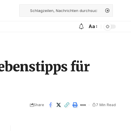
Aa
ebenstipps für
Share
7 Min Read