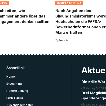
LDUNG
HÖHERE BILDUNG
ichkeiten, wie
Nach Angaben des
ammler anders über das
Bildungsministeriums werd
ngagement denken sollten
Hochschulen die FAFSA-
Bewerberinformationen er
März erhalten
By
Francis
Aktuel
Schnelllink
Home
Die stille Wo
E-Learning
February 5, 202
Höhere Bildung
Drei Möglich
Spenderenga
Lern-Hacks
February 5, 202
Auslandssemester